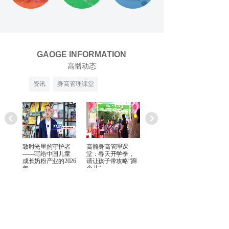
GAOGE INFORMATION
高骼动态
资讯
身高管理课堂
：高
致时光里的守护者
高骼身高管理课
高骼身高管理课堂:
务站
——写给中国儿童
堂：春天开学季，
秋季动起来!盘点三
潮流
成长奶粉产业的2026
请让孩子带攻略“蹿
类助长又益智的运
年
个儿”
动及方法
站则
“生命在于运动”，运动不
仅是增强
MORE+